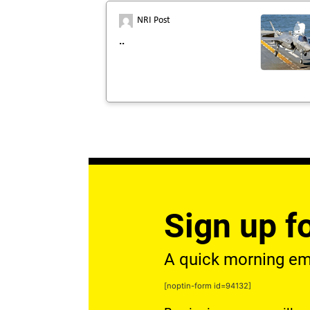
NRI Post
..
Sign up fo
A quick morning emai
[noptin-form id=94132]