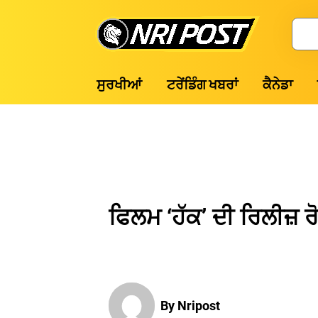
Skip
to
Search
content
NRI
ਸੁਰਖੀਆਂ
ਟਰੇਂਡਿੰਗ ਖਬਰਾਂ
ਕੈਨੇਡਾ
Post
ਫਿਲਮ ‘ਹੱਕ’ ਦੀ ਰਿਲੀਜ਼ ਰ
By Nripost