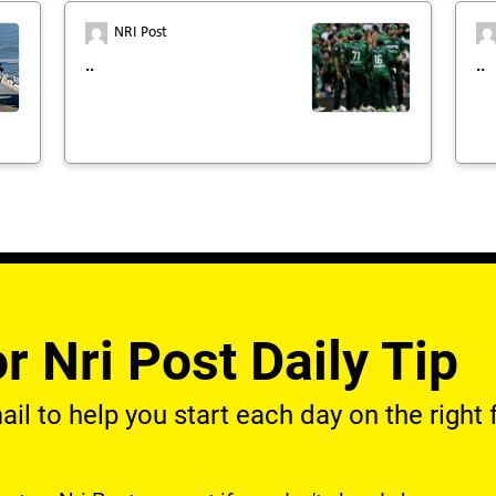
NRI Post
..
..
r Nri Post Daily Tip
l to help you start each day on the right f