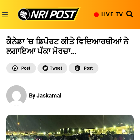
Skip
to
LIVE TV
content
NRI
Post
ਕੈਨੇਡਾ ‘ਚ ਡਿਪੋਰਟ ਕੀਤੇ ਵਿਦਿਆਰਥੀਆਂ ਨੇ
ਲਗਾਇਆ ਪੱਕਾ ਮੋਰਚਾ…
By Jaskamal