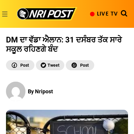
Skip
to
LIVE TV
content
NRI
Post
DM ਦਾ ਵੱਡਾ ਐਲਾਨ: 31 ਦਸੰਬਰ ਤੱਕ ਸਾਰੇ
ਸਕੂਲ ਰਹਿਣਗੇ ਬੰਦ
By Nripost