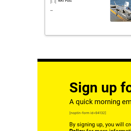
NRI Post
..
Sign up fo
A quick morning emai
[noptin-form id=94132]
By signing up, you will c