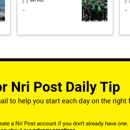
NRI Post
..
..
r Nri Post Daily Tip
l to help you start each day on the right f
reate a Nri Post account if you don't already have one