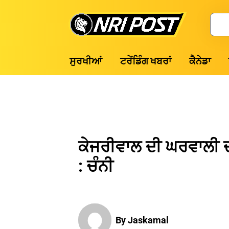
Skip
to
Search
content
NRI
ਸੁਰਖੀਆਂ
ਟਰੇਂਡਿੰਗ ਖਬਰਾਂ
ਕੈਨੇਡਾ
Post
ਕੇਜਰੀਵਾਲ ਦੀ ਘਰਵਾਲੀ ਦੀ 
: ਚੰਨੀ
By Jaskamal