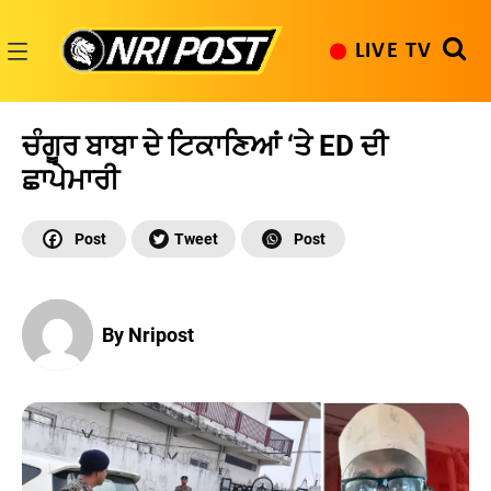
Skip
to
LIVE TV
content
NRI
Post
ਚੰਗੂਰ ਬਾਬਾ ਦੇ ਟਿਕਾਣਿਆਂ ‘ਤੇ ED ਦੀ
ਛਾਪੇਮਾਰੀ
By Nripost