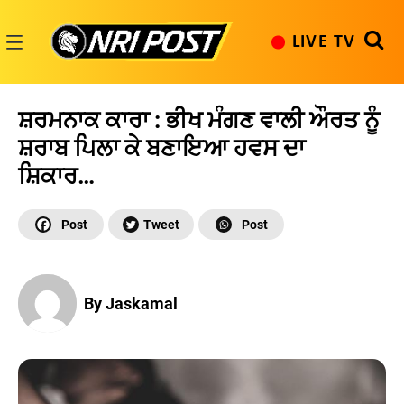
Skip
to
LIVE TV
content
NRI
Post
ਸ਼ਰਮਨਾਕ ਕਾਰਾ : ਭੀਖ ਮੰਗਣ ਵਾਲੀ ਔਰਤ ਨੂੰ
ਸ਼ਰਾਬ ਪਿਲਾ ਕੇ ਬਣਾਇਆ ਹਵਸ ਦਾ
ਸ਼ਿਕਾਰ…
By Jaskamal