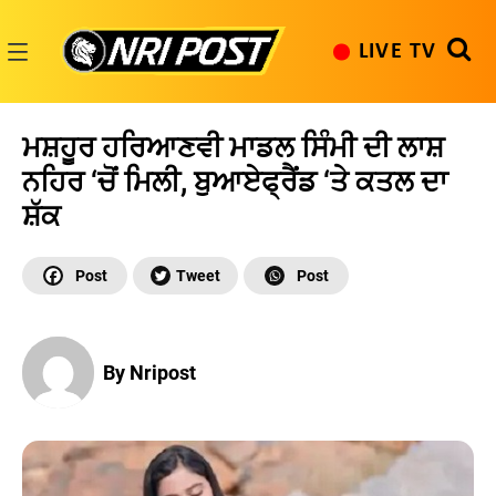
Skip
to
LIVE TV
content
NRI
Post
ਮਸ਼ਹੂਰ ਹਰਿਆਣਵੀ ਮਾਡਲ ਸਿੰਮੀ ਦੀ ਲਾਸ਼
ਨਹਿਰ ‘ਚੋਂ ਮਿਲੀ, ਬੁਆਏਫ੍ਰੈਂਡ ‘ਤੇ ਕਤਲ ਦਾ
ਸ਼ੱਕ
By Nripost