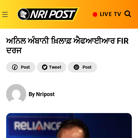
Skip
to
LIVE TV
content
NRI
Post
ਅਨਿਲ ਅੰਬਾਨੀ ਖ਼ਿਲਾਫ਼ ਐਫਆਈਆਰ FIR
ਦਰਜ
By Nripost