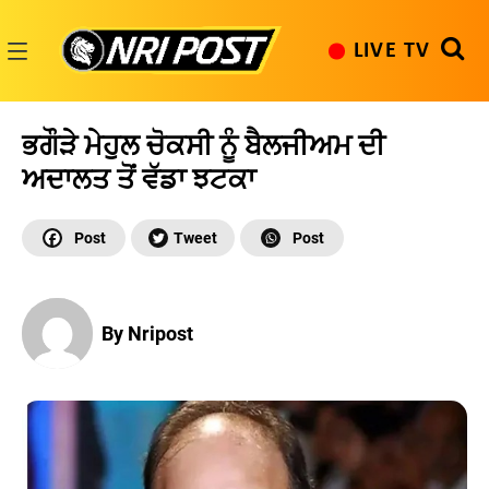
Skip
to
LIVE TV
content
NRI
Post
ਭਗੌੜੇ ਮੇਹੁਲ ਚੋਕਸੀ ਨੂੰ ਬੈਲਜੀਅਮ ਦੀ
ਅਦਾਲਤ ਤੋਂ ਵੱਡਾ ਝਟਕਾ
By Nripost