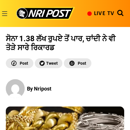
Skip
to
LIVE TV
content
NRI
Post
ਸੋਨਾ 1.38 ਲੱਖ ਰੁਪਏ ਤੋਂ ਪਾਰ, ਚਾਂਦੀ ਨੇ ਵੀ
ਤੋੜੇ ਸਾਰੇ ਰਿਕਾਰਡ
By Nripost