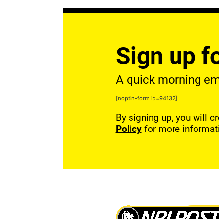
Sign up fo
A quick morning emai
[noptin-form id=94132]
By signing up, you will c
Policy
for more informat