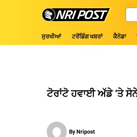
Skip
to
Search
content
NRI
ਸੁਰਖੀਆਂ
ਟਰੇਂਡਿੰਗ ਖਬਰਾਂ
ਕੈਨੇਡਾ
Post
ਟੋਰਾਂਟੋ ਹਵਾਈ ਅੱਡੇ ‘ਤੇ ਸ
By Nripost