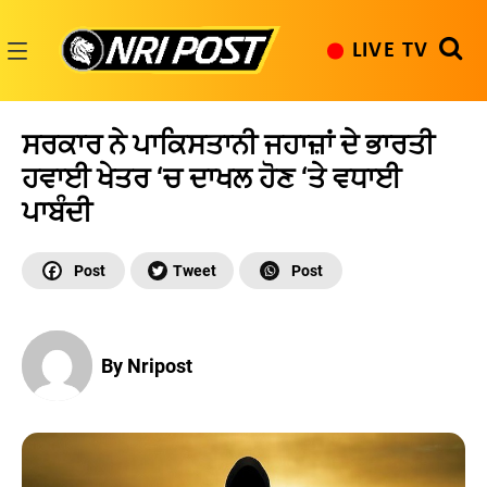
Skip
to
LIVE TV
content
NRI
Post
ਸਰਕਾਰ ਨੇ ਪਾਕਿਸਤਾਨੀ ਜਹਾਜ਼ਾਂ ਦੇ ਭਾਰਤੀ
ਹਵਾਈ ਖੇਤਰ ‘ਚ ਦਾਖਲ ਹੋਣ ‘ਤੇ ਵਧਾਈ
ਪਾਬੰਦੀ
By Nripost