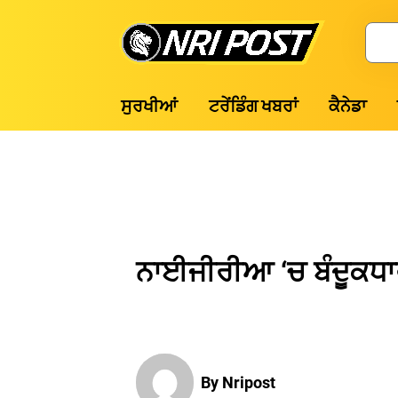
Skip
to
Search
content
NRI
ਸੁਰਖੀਆਂ
ਟਰੇਂਡਿੰਗ ਖਬਰਾਂ
ਕੈਨੇਡਾ
Post
ਨਾਈਜੀਰੀਆ ‘ਚ ਬੰਦੂਕਧਾਰ
By Nripost