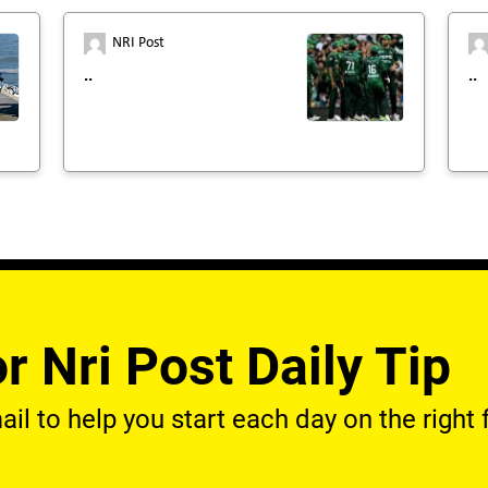
NRI Post
..
..
r Nri Post Daily Tip
l to help you start each day on the right f