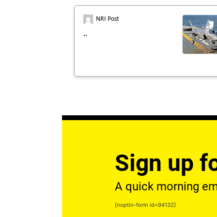
NRI Post
..
Sign up fo
A quick morning emai
[noptin-form id=94132]