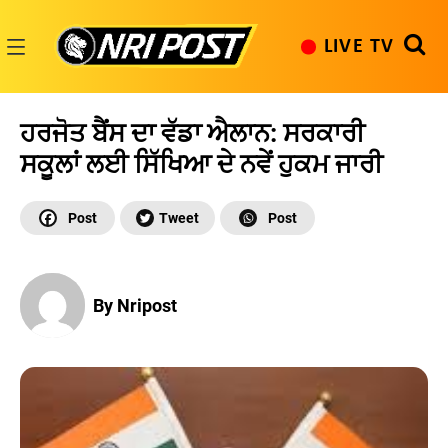
Skip
to
LIVE TV
content
NRI
Post
ਹਰਜੋਤ ਬੈਂਸ ਦਾ ਵੱਡਾ ਐਲਾਨ: ਸਰਕਾਰੀ
ਸਕੂਲਾਂ ਲਈ ਸਿੱਖਿਆ ਦੇ ਨਵੇਂ ਹੁਕਮ ਜਾਰੀ
By Nripost