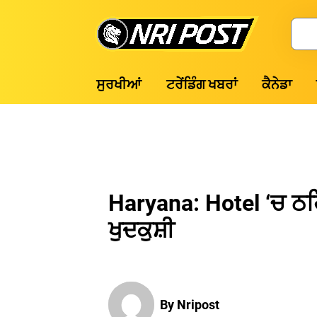
Skip
to
Search
content
NRI
ਸੁਰਖੀਆਂ
ਟਰੇਂਡਿੰਗ ਖਬਰਾਂ
ਕੈਨੇਡਾ
Post
Haryana: Hotel ‘ਚ ਠਹਿਰੇ
ਖੁਦਕੁਸ਼ੀ
By Nripost