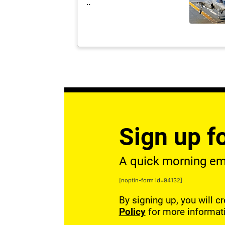
..
Sign up fo
A quick morning emai
[noptin-form id=94132]
By signing up, you will c
Policy
for more informat