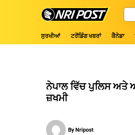
Skip
to
Search
content
NRI
ਸੁਰਖੀਆਂ
ਟਰੇਂਡਿੰਗ ਖਬਰਾਂ
ਕੈਨੇਡਾ
Post
ਨੇਪਾਲ ਵਿੱਚ ਪੁਲਿਸ ਅਤ
ਜ਼ਖਮੀ
By Nripost