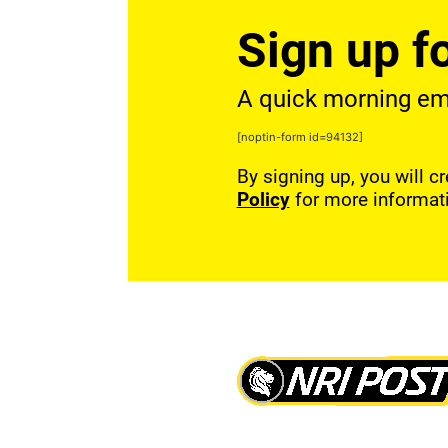
Sign up fo
A quick morning emai
[noptin-form id=94132]
By signing up, you will c
Policy
for more informat