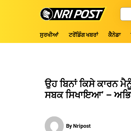
Skip
to
Search
content
NRI
ਸੁਰਖੀਆਂ
ਟਰੇਂਡਿੰਗ ਖਬਰਾਂ
ਕੈਨੇਡਾ
Post
ਉਹ ਬਿਨਾਂ ਕਿਸੇ ਕਾਰਨ ਮੈਨ
ਸਬਕ ਸਿਖਾਇਆ’ – ਅਭਿਸ਼
By Nripost