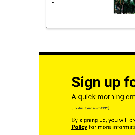
..
Sign up fo
A quick morning emai
[noptin-form id=94132]
By signing up, you will c
Policy
for more informat