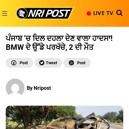
Skip
to
LIVE TV
content
NRI
Post
ਪੰਜਾਬ ’ਚ ਦਿਲ ਦਹਲਾ ਦੇਣ ਵਾਲਾ ਹਾਦਸਾ!
BMW ਦੇ ਉੱਡੇ ਪਰਖੱਚੇ, 2 ਦੀ ਮੌਤ
By Nripost