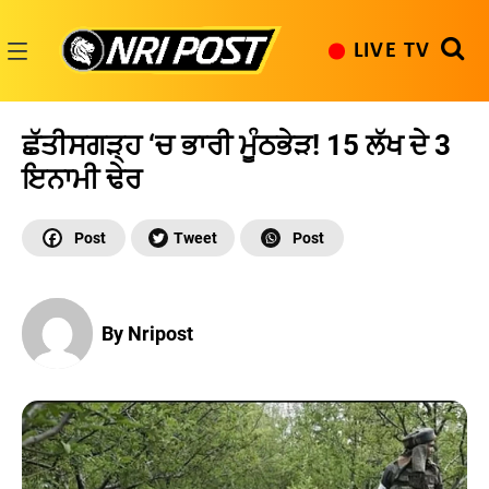
Skip
to
LIVE TV
content
NRI
Post
ਛੱਤੀਸਗੜ੍ਹ ‘ਚ ਭਾਰੀ ਮੂੰਠਭੇੜ! 15 ਲੱਖ ਦੇ 3
ਇਨਾਮੀ ਢੇਰ
By Nripost