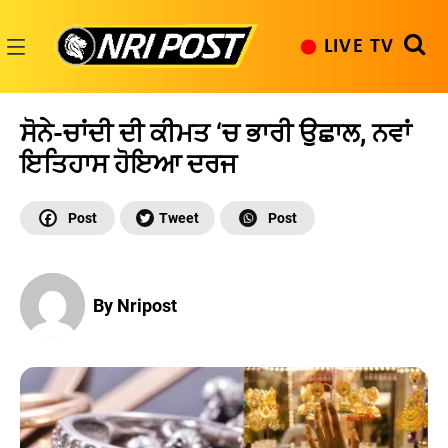
Skip
to
LIVE TV
content
NRI
Post
ਸੋਨੇ-ਚਾਂਦੀ ਦੀ ਕੀਮਤ ‘ਚ ਭਾਰੀ ਉਛਾਲ, ਨਵਾਂ
ਇਤਿਹਾਸ ਹੋਇਆ ਦਰਜ
By Nripost