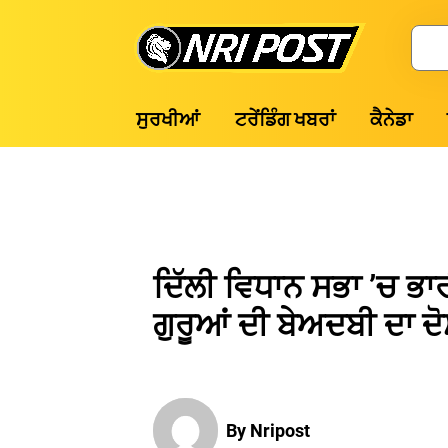
Skip
to
Search
content
NRI
ਸੁਰਖੀਆਂ
ਟਰੇਂਡਿੰਗ ਖਬਰਾਂ
ਕੈਨੇਡਾ
Post
ਦਿੱਲੀ ਵਿਧਾਨ ਸਭਾ ’ਚ ਭਾਰ
ਗੁਰੂਆਂ ਦੀ ਬੇਅਦਬੀ ਦਾ ਦੋ
By Nripost