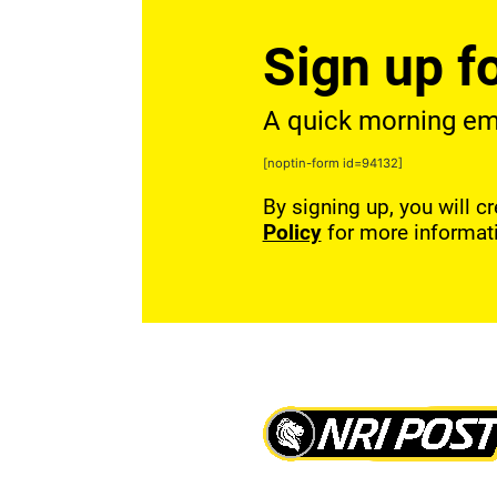
Sign up fo
A quick morning emai
[noptin-form id=94132]
By signing up, you will c
Policy
for more informat