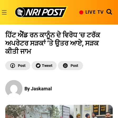
Skip
to
LIVE TV
content
NRI
Post
ਹਿੱਟ ਐਂਡ ਰਨ ਕਾਨੂੰਨ ਦੇ ਵਿਰੋਧ ‘ਚ ਟਰੱਕ
ਅਪਰੇਟਰ ਸੜਕਾਂ ‘ਤੇ ਉਤਰ ਆਏ, ਸੜਕ
ਕੀਤੀ ਜਾਮ
By Jaskamal