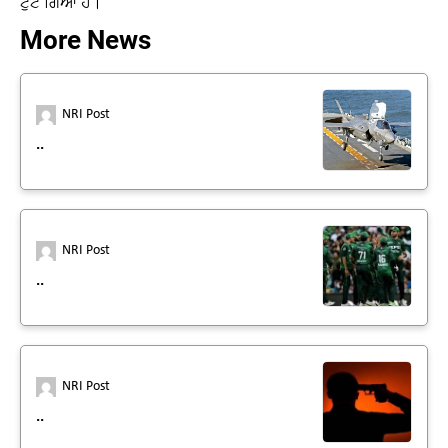
ਟੁੱਟ ਗਿਆ ਹੈ।
More News
NRI Post
..
NRI Post
..
NRI Post
..