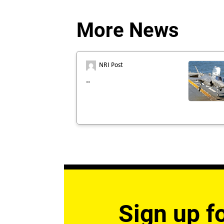
More News
NRI Post
..
Sign up fo