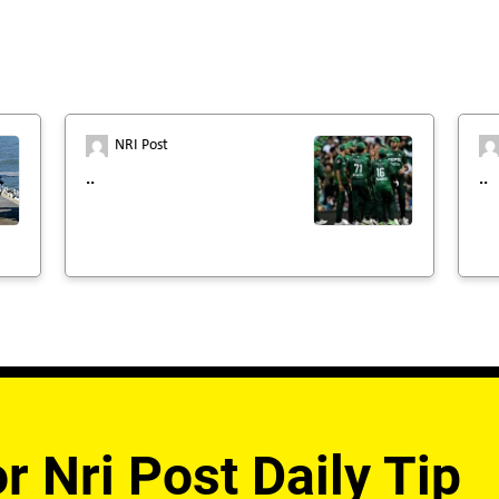
NRI Post
..
..
r Nri Post Daily Tip