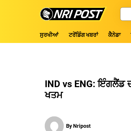
Skip
to
Search
content
NRI
ਸੁਰਖੀਆਂ
ਟਰੇਂਡਿੰਗ ਖਬਰਾਂ
ਕੈਨੇਡਾ
Post
IND vs ENG: ਇੰਗਲੈਂਡ ਦ
ਖਤਮ
By Nripost