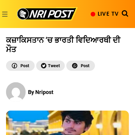
Skip
to
LIVE TV
content
NRI
Post
ਕਜ਼ਾਕਿਸਤਾਨ ‘ਚ ਭਾਰਤੀ ਵਿਦਿਆਰਥੀ ਦੀ
ਮੌਤ
By Nripost