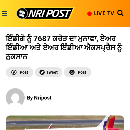
Skip
to
LIVE TV
content
NRI
Post
ਇੰਡੀਗੋ ਨੂੰ 7687 ਕਰੋੜ ਦਾ ਮੁਨਾਫਾ, ਏਅਰ
ਇੰਡੀਆ ਅਤੇ ਏਅਰ ਇੰਡੀਆ ਐਕਸਪ੍ਰੈਸ ਨੂੰ
ਨੁਕਸਾਨ
By Nripost