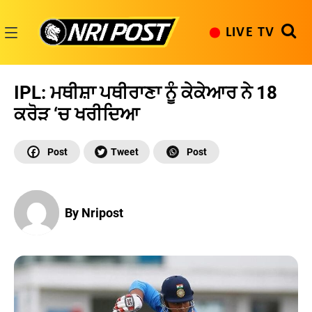
Skip
to
LIVE TV
content
NRI
Post
IPL: ਮਥੀਸ਼ਾ ਪਥੀਰਾਣਾ ਨੂੰ ਕੇਕੇਆਰ ਨੇ 18
ਕਰੋੜ ‘ਚ ਖਰੀਦਿਆ
By Nripost