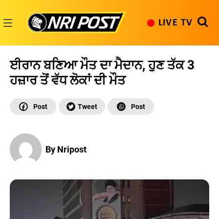
Skip
to
LIVE TV
content
NRI
Post
ਈਰਾਨ ਬਣਿਆ ਮੌਤ ਦਾ ਮੈਦਾਨ, ਹੁਣ ਤੱਕ 3
ਹਜ਼ਾਰ ਤੋਂ ਵੱਧ ਲੋਕਾਂ ਦੀ ਮੌਤ
By Nripost