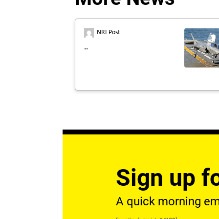
NRI Post
..
Sign up fo
A quick morning emai