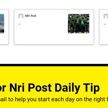
NRI Post
..
..
r Nri Post Daily Tip
l to help you start each day on the right f