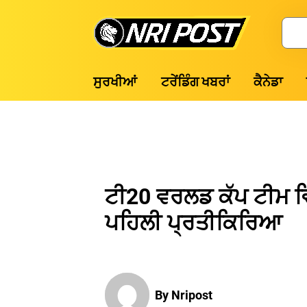
Skip
to
Search
content
NRI
ਸੁਰਖੀਆਂ
ਟਰੇਂਡਿੰਗ ਖਬਰਾਂ
ਕੈਨੇਡਾ
Post
ਟੀ20 ਵਰਲਡ ਕੱਪ ਟੀਮ ਵਿੱ
ਪਹਿਲੀ ਪ੍ਰਤੀਕਿਰਿਆ
By Nripost