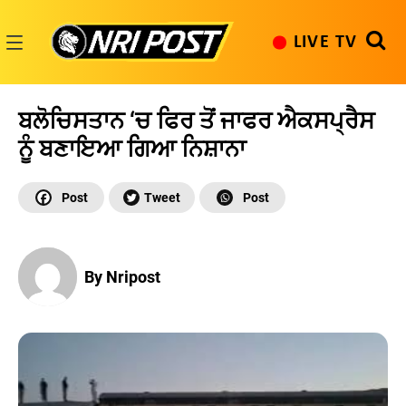
Skip
to
LIVE TV
content
NRI
Post
ਬਲੋਚਿਸਤਾਨ ‘ਚ ਫਿਰ ਤੋਂ ਜਾਫਰ ਐਕਸਪ੍ਰੈਸ
ਨੂੰ ਬਣਾਇਆ ਗਿਆ ਨਿਸ਼ਾਨਾ
By Nripost