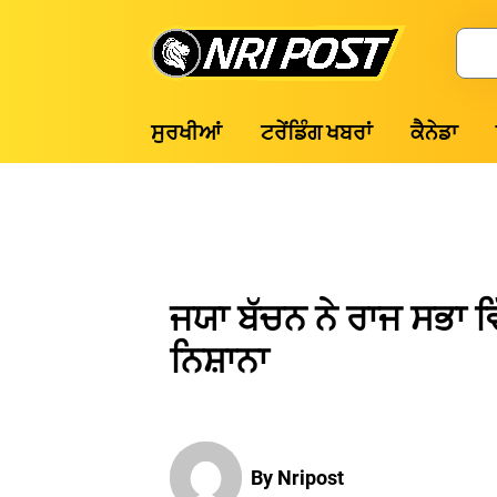
Skip
to
Search
content
NRI
ਸੁਰਖੀਆਂ
ਟਰੇਂਡਿੰਗ ਖਬਰਾਂ
ਕੈਨੇਡਾ
Post
ਜਯਾ ਬੱਚਨ ਨੇ ਰਾਜ ਸਭਾ ਵਿ
ਨਿਸ਼ਾਨਾ
By Nripost