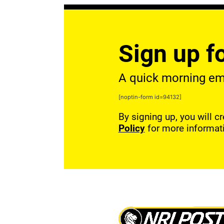
Sign up fo
A quick morning emai
[noptin-form id=94132]
By signing up, you will c
Policy
for more informat