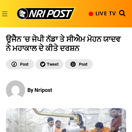
Skip
to
LIVE TV
content
NRI
Post
ਉਜੈਨ ‘ਚ ਜੇਪੀ ਨੱਡਾ ਤੇ ਸੀਐਮ ਮੋਹਨ ਯਾਦਵ
ਨੇ ਮਹਾਕਾਲ ਦੇ ਕੀਤੇ ਦਰਸ਼ਨ
By Nripost