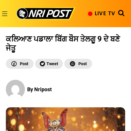
Skip
to
LIVE TV
content
NRI
Post
ਕਲਿਆਣ ਪਡਾਲਾ ਬਿੱਗ ਬੌਸ ਤੇਲਗੂ 9 ਦੇ ਬਣੇ
ਜੇਤੂ
By Nripost