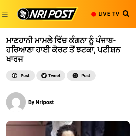
Skip
to
LIVE TV
content
NRI
Post
ਮਾਣਹਾਨੀ ਮਾਮਲੇ ਵਿੱਚ ਕੰਗਨਾ ਨੂੰ ਪੰਜਾਬ-
ਹਰਿਆਣਾ ਹਾਈ ਕੋਰਟ ਤੋਂ ਝਟਕਾ, ਪਟੀਸ਼ਨ
ਖਾਰਜ
By Nripost