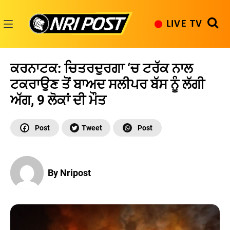
Skip
to
LIVE TV
content
NRI
Post
ਕਰਨਾਟਕ: ਚਿਤਰਦੁਰਗਾ ‘ਚ ਟਰੱਕ ਨਾਲ
ਟਕਰਾਉਣ ਤੋਂ ਬਾਅਦ ਸਲੀਪਰ ਬੱਸ ਨੂੰ ਲੱਗੀ
ਅੱਗ, 9 ਲੋਕਾਂ ਦੀ ਮੌਤ
By Nripost