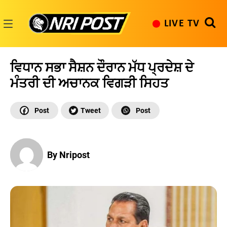
Skip
to
LIVE TV
content
NRI
Post
ਵਿਧਾਨ ਸਭਾ ਸੈਸ਼ਨ ਦੌਰਾਨ ਮੱਧ ਪ੍ਰਦੇਸ਼ ਦੇ
ਮੰਤਰੀ ਦੀ ਅਚਾਨਕ ਵਿਗੜੀ ਸਿਹਤ
By Nripost