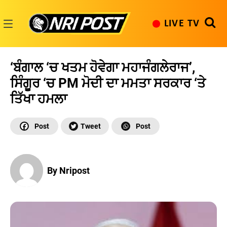
Skip
to
LIVE TV
content
NRI
Post
‘ਬੰਗਾਲ ‘ਚ ਖਤਮ ਹੋਵੇਗਾ ਮਹਾਜੰਗਲੇਰਾਜ’,
ਸਿੰਗੂਰ ‘ਚ PM ਮੋਦੀ ਦਾ ਮਮਤਾ ਸਰਕਾਰ ‘ਤੇ
ਤਿੱਖਾ ਹਮਲਾ
By Nripost