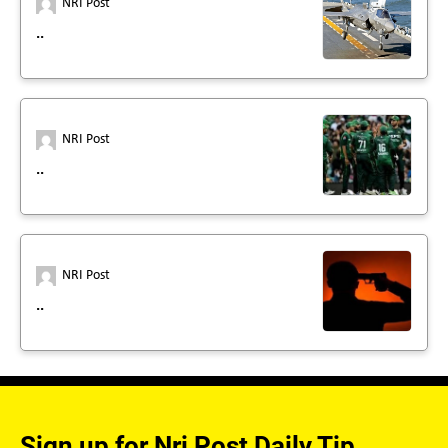
NRI Post
..
NRI Post
..
NRI Post
..
Sign up for Nri Post Daily Tip