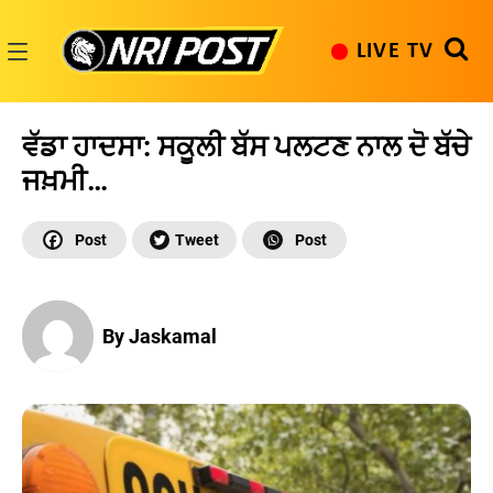
Skip
to
LIVE TV
content
NRI
Post
ਵੱਡਾ ਹਾਦਸਾ: ਸਕੂਲੀ ਬੱਸ ਪਲਟਣ ਨਾਲ ਦੋ ਬੱਚੇ
ਜਖ਼ਮੀ…
By Jaskamal