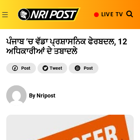
Skip
to
LIVE TV
content
NRI
Post
ਪੰਜਾਬ ‘ਚ ਵੱਡਾ ਪ੍ਰਸ਼ਾਸਨਿਕ ਫੇਰਬਦਲ, 12
ਅਧਿਕਾਰੀਆਂ ਦੇ ਤਬਾਦਲੇ
By Nripost