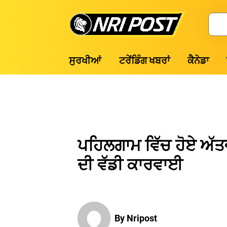
Skip
to
Search
content
NRI
ਸੁਰਖੀਆਂ
ਟਰੇਂਡਿੰਗ ਖਬਰਾਂ
ਕੈਨੇਡਾ
Post
ਪਹਿਲਗਾਮ ਵਿੱਚ ਹੋਏ ਅੱਤਵ
ਦੀ ਵੱਡੀ ਕਾਰਵਾਈ
By Nripost