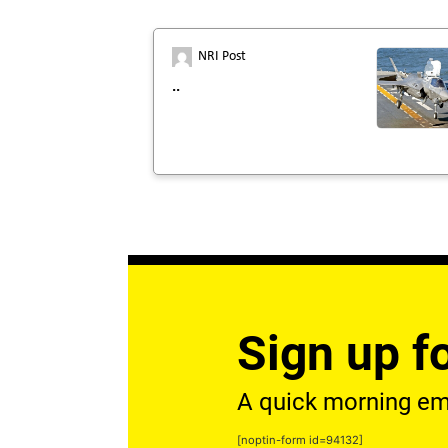
NRI Post
..
Sign up fo
A quick morning emai
[noptin-form id=94132]