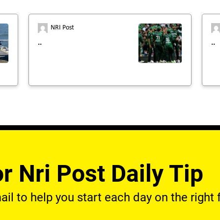
NRI Post
..
..
r Nri Post Daily Tip
l to help you start each day on the right f