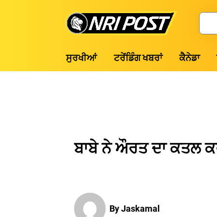
Skip
to
Search
content
NRI
ਸੁਰਖੀਆਂ
ਟਰੇਂਡਿੰਗ ਖਬਰਾਂ
ਕੈਨੇਡਾ
Post
ਬਾਬੇ ਨੇ ਔਰਤ ਦਾ ਕਤਲ ਕਰਕ
By Jaskamal