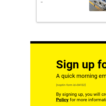
..
Sign up fo
A quick morning emai
[noptin-form id=94132]
By signing up, you will c
Policy
for more informat