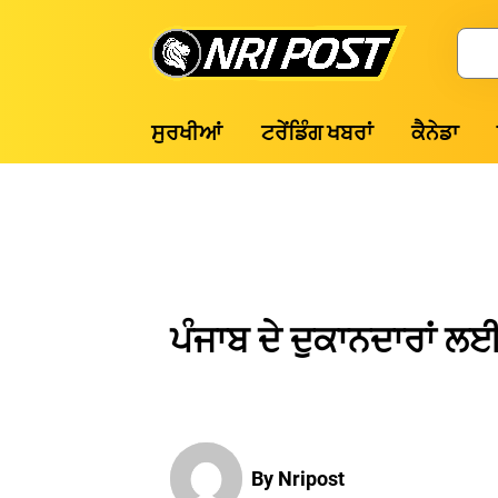
Skip
to
Search
content
NRI
ਸੁਰਖੀਆਂ
ਟਰੇਂਡਿੰਗ ਖਬਰਾਂ
ਕੈਨੇਡਾ
Post
ਪੰਜਾਬ ਦੇ ਦੁਕਾਨਦਾਰਾਂ 
By Nripost