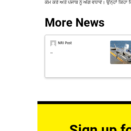
ਕੰਮ ਕਰੇ ਅਤੇ ਪੰਜਾਬ ਨੂੰ ਅੱਗ ਵਧਾਵੇ। ਉਨ੍ਹਾਂ ਕਿਹਾ
More News
NRI Post
..
Sign up fo