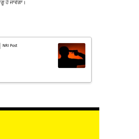
ਗੂ ਹੋ ਜਾਵੇਗਾ।
NRI Post