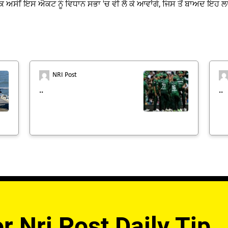
 ਕਿ ਅਸੀਂ ਇਸ ਐਕਟ ਨੂੰ ਵਿਧਾਨ ਸਭਾ 'ਚ ਵੀ ਲੈ ਕੇ ਆਵਾਂਗੇ, ਜਿਸ ਤੋਂ ਬਾਅਦ ਇਹ ਲਾ
NRI Post
..
..
r Nri Post Daily Tip