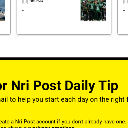
NRI Post
..
..
r Nri Post Daily Tip
l to help you start each day on the right f
reate a Nri Post account if you don't already have one