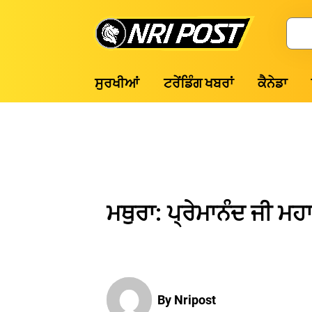
Skip
to
Search
content
NRI
ਸੁਰਖੀਆਂ
ਟਰੇਂਡਿੰਗ ਖਬਰਾਂ
ਕੈਨੇਡਾ
Post
ਮਥੁਰਾ: ਪ੍ਰੇਮਾਨੰਦ ਜੀ ਮ
By Nripost