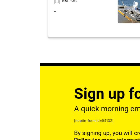
NRI Post
..
Sign up fo
A quick morning emai
[noptin-form id=94132]
By signing up, you will c