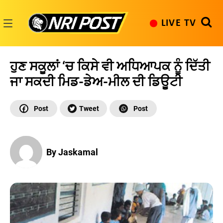
Skip
to
LIVE TV
content
NRI
Post
ਹੁਣ ਸਕੂਲਾਂ ‘ਚ ਕਿਸੇ ਵੀ ਅਧਿਆਪਕ ਨੂੰ ਦਿੱਤੀ
ਜਾ ਸਕਦੀ ਮਿਡ-ਡੇਅ-ਮੀਲ ਦੀ ਡਿਊਟੀ
By Jaskamal