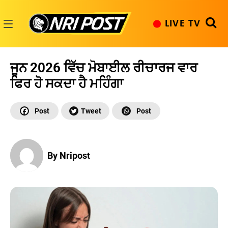
Skip
to
LIVE TV
content
NRI
Post
ਜੂਨ 2026 ਵਿੱਚ ਮੋਬਾਈਲ ਰੀਚਾਰਜ ਵਾਰ
ਫਿਰ ਹੋ ਸਕਦਾ ਹੈ ਮਹਿੰਗਾ
By Nripost