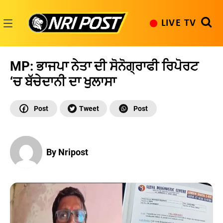
Skip
to
LIVE TV
content
NRI
Post
MP: ਭਾਜਪਾ ਨੇਤਾ ਦੀ ਸੋਨੋਗ੍ਰਾਫੀ ਰਿਪੋਰਟ
‘ਚ ਬੱਚੇਦਾਨੀ ਦਾ ਖੁਲਾਸਾ
By Nripost