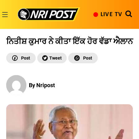
Skip
to
LIVE TV
content
NRI
Post
ਨਿਤੀਸ਼ ਕੁਮਾਰ ਨੇ ਕੀਤਾ ਇੱਕ ਹੋਰ ਵੱਡਾ ਐਲਾਨ
By Nripost