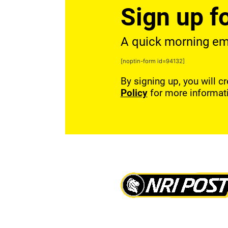
Sign up fo
A quick morning emai
[noptin-form id=94132]
By signing up, you will c
Policy
for more informat