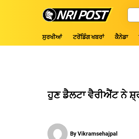
Skip
to
Search
content
NRI
ਸੁਰਖੀਆਂ
ਟਰੇਂਡਿੰਗ ਖਬਰਾਂ
ਕੈਨੇਡਾ
Post
ਹੁਣ ਡੈਲਟਾ ਵੈਰੀਐਂਟ ਨੇ
By Vikramsehajpal