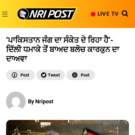
Skip
to
LIVE TV
content
NRI
Post
‘ਪਾਕਿਸਤਾਨ ਜੰਗ ਦਾ ਸੰਕੇਤ ਦੇ ਰਿਹਾ ਹੈ’-
ਦਿੱਲੀ ਧਮਾਕੇ ਤੋਂ ਬਾਅਦ ਬਲੋਚ ਕਾਰਕੁਨ ਦਾ
ਦਾਅਵਾ
By Nripost