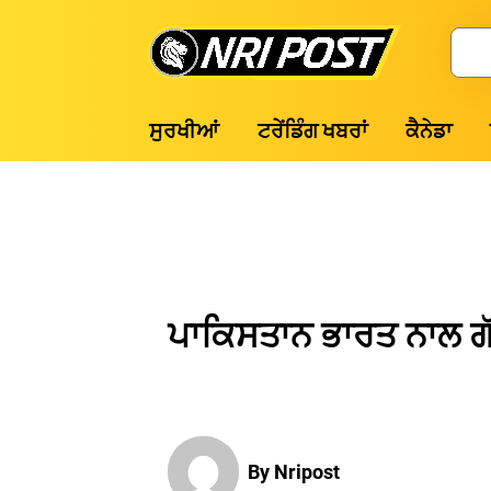
Skip
to
Search
content
NRI
ਸੁਰਖੀਆਂ
ਟਰੇਂਡਿੰਗ ਖਬਰਾਂ
ਕੈਨੇਡਾ
Post
ਪਾਕਿਸਤਾਨ ਭਾਰਤ ਨਾਲ 
By Nripost