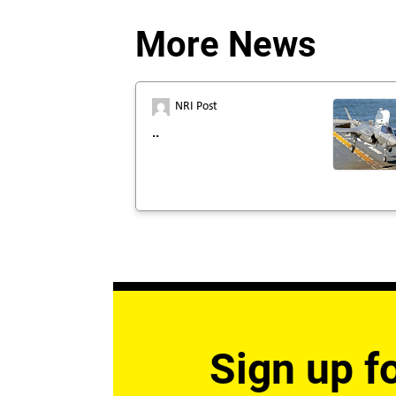
More News
NRI Post
..
Sign up fo