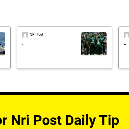
NRI Post
..
..
r Nri Post Daily Tip