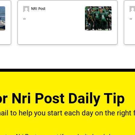
NRI Post
..
..
r Nri Post Daily Tip
l to help you start each day on the right f