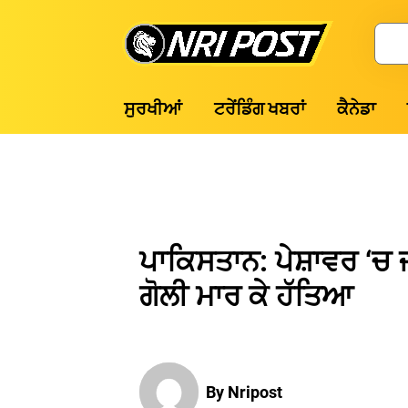
Skip
to
Search
content
NRI
ਸੁਰਖੀਆਂ
ਟਰੇਂਡਿੰਗ ਖਬਰਾਂ
ਕੈਨੇਡਾ
Post
ਪਾਕਿਸਤਾਨ: ਪੇਸ਼ਾਵਰ ‘ਚ ਜ
ਗੋਲੀ ਮਾਰ ਕੇ ਹੱਤਿਆ
By Nripost