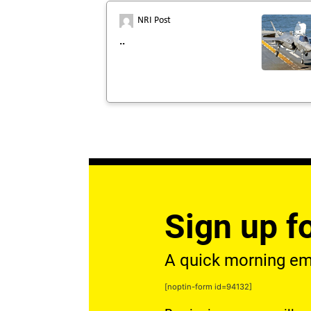
NRI Post
..
Sign up fo
A quick morning emai
[noptin-form id=94132]